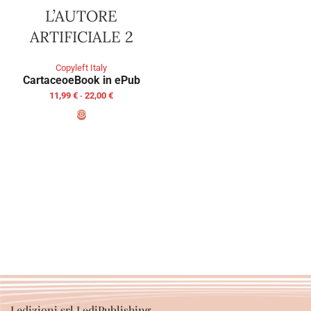
L’AUTORE
ARTIFICIALE 2
Copyleft Italy
Cartaceo
eBook in ePub
11,99
€
-
22,00
€
SCEGLI
Ledizioni srl LediPublishing