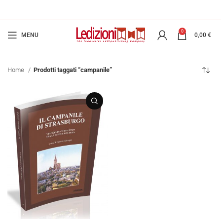
0
MENU
0,00
€
Home
Prodotti taggati “campanile”