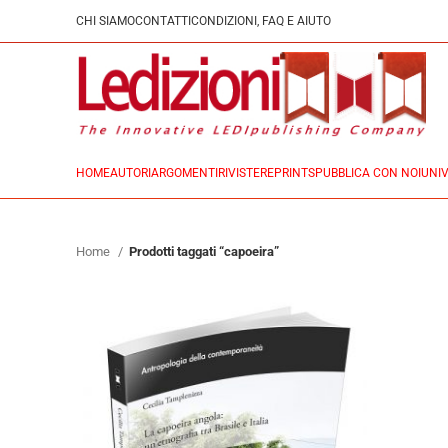
CHI SIAMO
CONTATTI
CONDIZIONI, FAQ E AIUTO
HOME
AUTORI
ARGOMENTI
RIVISTE
REPRINTS
PUBBLICA CON NOI
UNIV
Home
Prodotti taggati “capoeira”