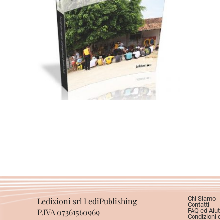
Cartaceo
eBook in ePub
9,99
€
24,00
€
Scegli
Chi Siamo
Ledizioni srl LediPublishing
Contatti
P.IVA 07361560969
FAQ ed Aiut
Condizioni 