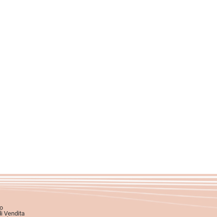
o
di Vendita