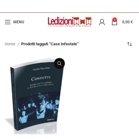
0
MENU
0,00
€
Home
Prodotti taggati “Case Infestate”