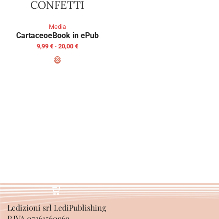
CONFETTI
Media
Cartaceo
eBook in ePub
9,99
€
-
20,00
€
SCEGLI
Ledizioni srl LediPublishing
P.IVA 07361560969