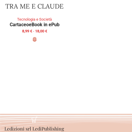
TRA ME E CLAUDE
Tecnologia e Società
Cartaceo
eBook in ePub
8,99
€
-
18,00
€
SCEGLI
Ledizioni srl LediPublishing