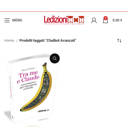
0
MENU
0,00
€
Home
Prodotti taggati “Chatbot Avanzati”