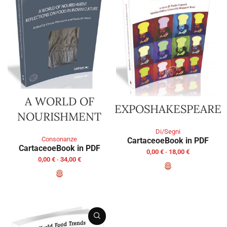
A WORLD OF
EXPOSHAKESPEARE
NOURISHMENT
Di/Segni
Consonanze
Cartaceo
eBook in PDF
Cartaceo
eBook in PDF
0,00
€
-
18,00
€
0,00
€
-
34,00
€
SCEGLI
SCEGLI