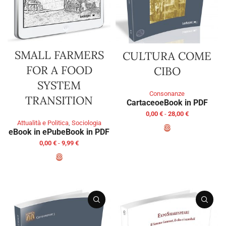
SMALL FARMERS
CULTURA COME
FOR A FOOD
CIBO
SYSTEM
Consonanze
TRANSITION
Cartaceo
eBook in PDF
0,00
€
-
28,00
€
Attualità e Politica
,
Sociologia
eBook in ePub
eBook in PDF
SCEGLI
0,00
€
-
9,99
€
SCEGLI