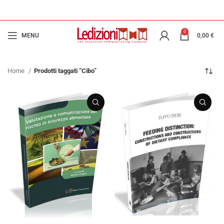
0
MENU
0,00
€
Home
Prodotti taggati “Cibo”