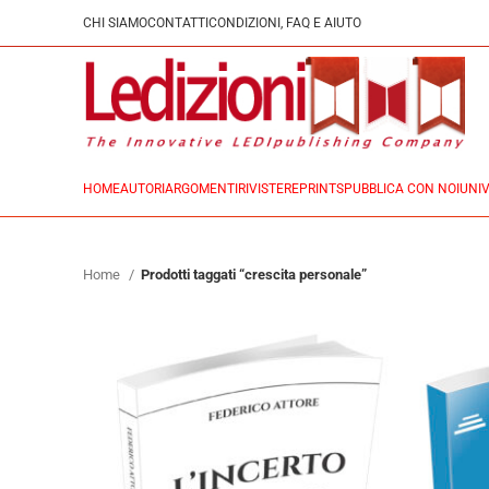
CHI SIAMO
CONTATTI
CONDIZIONI, FAQ E AIUTO
HOME
AUTORI
ARGOMENTI
RIVISTE
REPRINTS
PUBBLICA CON NOI
UNIV
Home
Prodotti taggati “crescita personale”