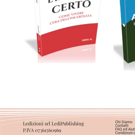
Cartaceo
eBook in ePub
C
9,99
€
26,90
€
Scegli
Chi Siamo
Ledizioni srl LediPublishing
Contatti
P.IVA 07361560969
FAQ ed Aiut
Condizioni 