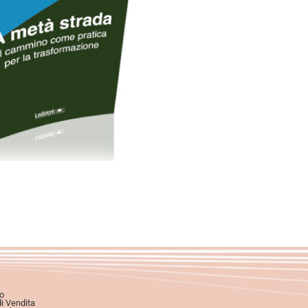
artaceo
eBook in ePub
12,99
€
26,90
€
Scegli
o
di Vendita