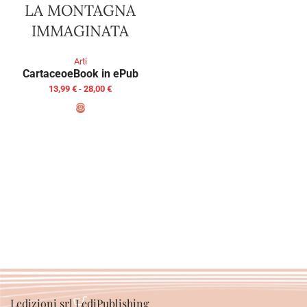
LA MONTAGNA
IMMAGINATA
Arti
Cartaceo
eBook in ePub
13,99
€
-
28,00
€
SCEGLI
Ledizioni srl LediPublishing