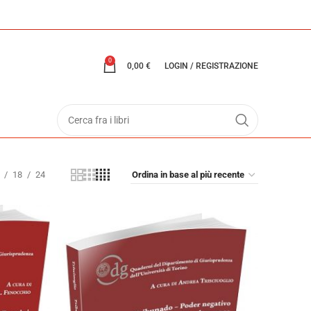
0
0,00
€
LOGIN / REGISTRAZIONE
18
24