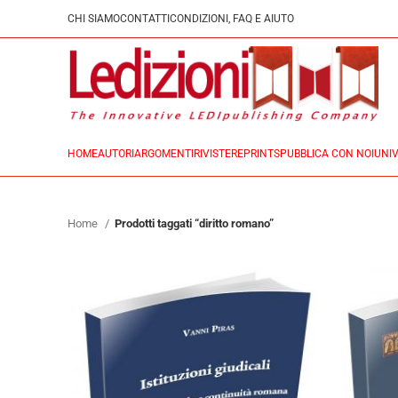
CHI SIAMO
CONTATTI
CONDIZIONI, FAQ E AIUTO
HOME
AUTORI
ARGOMENTI
RIVISTE
REPRINTS
PUBBLICA CON NOI
UNIV
Home
Prodotti taggati “diritto romano”