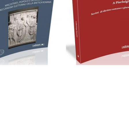
Cartaceo
eBook in PDF
0,00
€
28,00
€
Cartaceo
eBook in PD
0,00
€
28,00
€
Scegli
Scegli