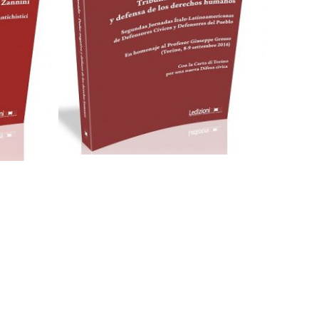
Cartaceo
eBook in PDF
F
0,00
€
28,00
€
Scegli