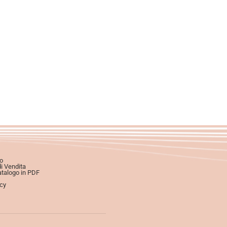
o
di Vendita
atalogo in PDF
icy