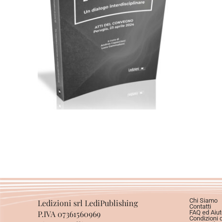
eBook in ePub
eBook in PDF
0,00
€
Scegli
Chi Siamo
Ledizioni srl LediPublishing
Contatti
P.IVA 07361560969
FAQ ed Aiut
Condizioni 