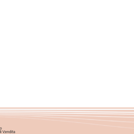
o
di Vendita