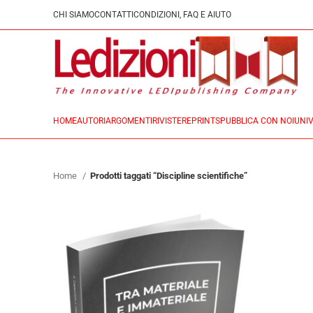
CHI SIAMO
CONTATTI
CONDIZIONI, FAQ E AIUTO
HOME
AUTORI
ARGOMENTI
RIVISTE
REPRINTS
PUBBLICA CON NOI
UNIV
Home
Prodotti taggati “Discipline scientifiche”