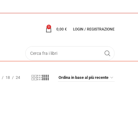
0
0,00
€
LOGIN / REGISTRAZIONE
18
24