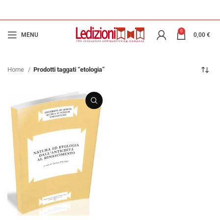
0
MENU
0,00
€
Home
Prodotti taggati “etologia”