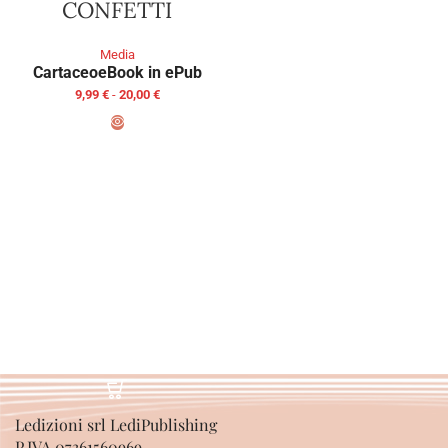
CONFETTI
Media
Cartaceo
eBook in ePub
9,99
€
-
20,00
€
SCEGLI
Ledizioni srl LediPublishing
P.IVA 07361560969