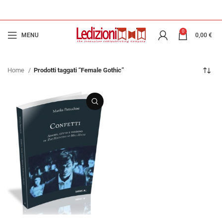
0
MENU
0,00
€
Home
Prodotti taggati “Female Gothic”