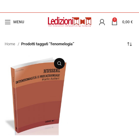
0
MENU
0,00
€
Home
Prodotti taggati “fenomelogia”