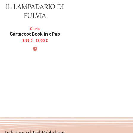
IL LAMPADARIO DI
FULVIA
Storia
Cartaceo
eBook in ePub
8,99
€
-
18,00
€
SCEGLI
Ledizioni srl LediPublishing