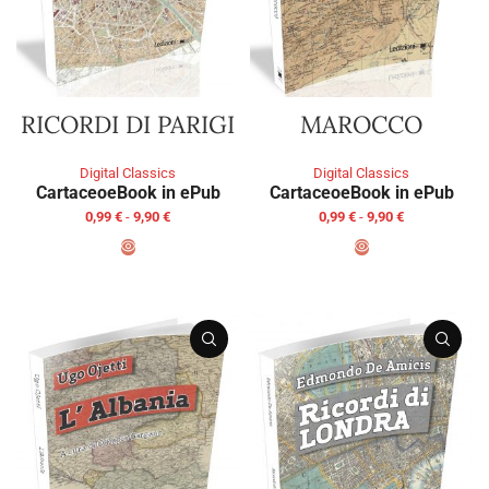
RICORDI DI PARIGI
MAROCCO
Digital Classics
Digital Classics
Cartaceo
eBook in ePub
Cartaceo
eBook in ePub
0,99
€
-
9,90
€
0,99
€
-
9,90
€
SCEGLI
SCEGLI