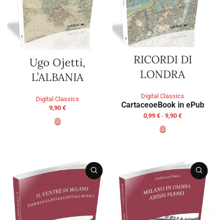
RICORDI DI
Ugo Ojetti,
LONDRA
L’ALBANIA
Digital Classics
Digital Classics
Cartaceo
eBook in ePub
9,90
€
0,99
€
-
9,90
€
AGGIUNGI AL CARRELLO
SCEGLI