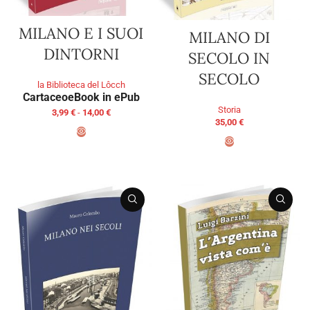
MILANO E I SUOI
MILANO DI
DINTORNI
SECOLO IN
SECOLO
la Biblioteca del Lôcch
Cartaceo
eBook in ePub
Storia
3,99
€
-
14,00
€
35,00
€
SCEGLI
AGGIUNGI AL CARRELLO