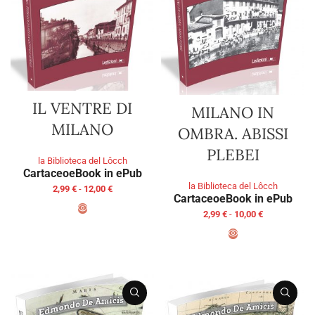
IL VENTRE DI
MILANO IN
MILANO
OMBRA. ABISSI
PLEBEI
la Biblioteca del Lôcch
Cartaceo
eBook in ePub
la Biblioteca del Lôcch
2,99
€
-
12,00
€
Cartaceo
eBook in ePub
2,99
€
-
10,00
€
SCEGLI
SCEGLI