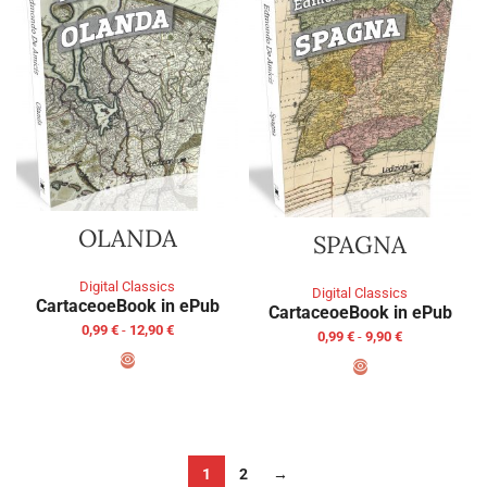
OLANDA
SPAGNA
Digital Classics
Digital Classics
Cartaceo
eBook in ePub
Cartaceo
eBook in ePub
0,99
€
-
12,90
€
0,99
€
-
9,90
€
SCEGLI
SCEGLI
1
2
→