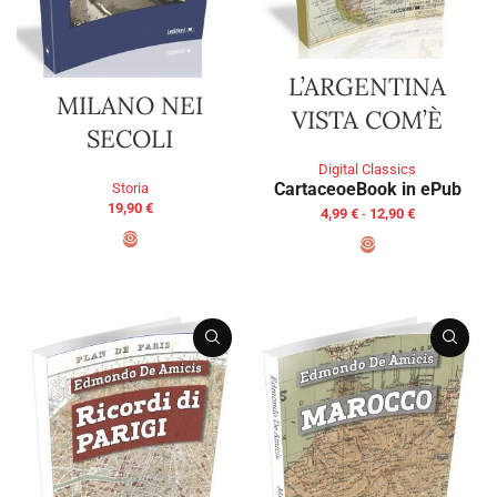
L’ARGENTINA
MILANO NEI
VISTA COM’È
SECOLI
Digital Classics
Cartaceo
eBook in ePub
Storia
19,90
€
4,99
€
-
12,90
€
AGGIUNGI AL CARRELLO
SCEGLI