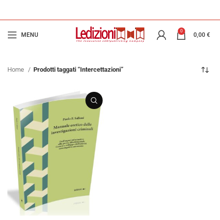
0
MENU
0,00
€
Home
Prodotti taggati “Intercettazioni”