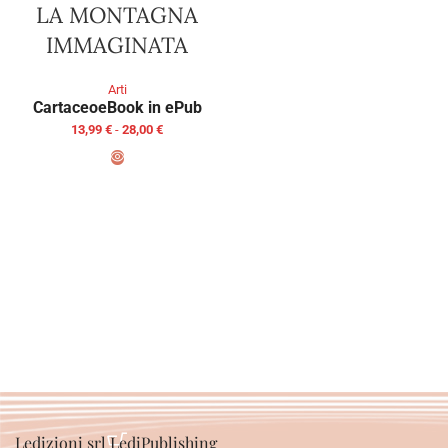
LA MONTAGNA
IMMAGINATA
Arti
Cartaceo
eBook in ePub
13,99
€
-
28,00
€
SCEGLI
Ledizioni srl LediPublishing