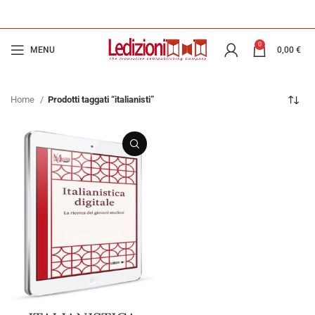
0
MENU
0,00
€
Home
Prodotti taggati “italianisti”