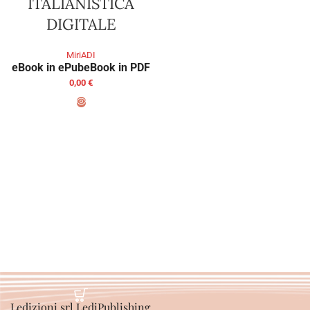
ITALIANISTICA
DIGITALE
MiriADI
eBook in ePub
eBook in PDF
0,00
€
SCEGLI
Ledizioni srl LediPublishing