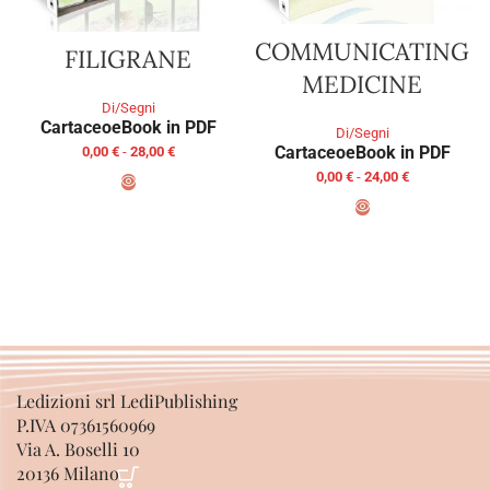
COMMUNICATING
FILIGRANE
MEDICINE
Di/Segni
Cartaceo
eBook in PDF
Di/Segni
Cartaceo
eBook in PDF
0,00
€
-
28,00
€
0,00
€
-
24,00
€
SCEGLI
SCEGLI
Ledizioni srl LediPublishing
P.IVA 07361560969
Via A. Boselli 10
20136 Milano