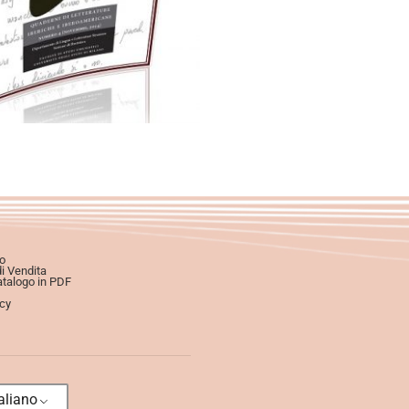
Aggiungi al carrello
o
di Vendita
atalogo in PDF
icy
aliano