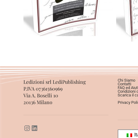
Aggiungi al carrello
Chi Siamo
Ledizioni srl LediPublishing
Contatti
P.IVA 07361560969
FAQ ed Aiut
Condizioni 
Via A. Boselli 10
Scarica il c
20136 Milano
Privacy Pol
It