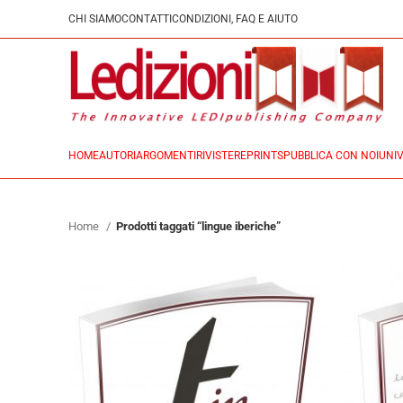
CHI SIAMO
CONTATTI
CONDIZIONI, FAQ E AIUTO
HOME
AUTORI
ARGOMENTI
RIVISTE
REPRINTS
PUBBLICA CON NOI
UNIV
Home
Prodotti taggati “lingue iberiche”