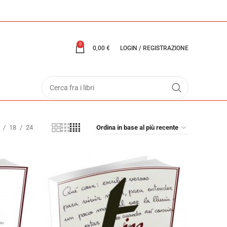
0
0,00
€
LOGIN / REGISTRAZIONE
18
24