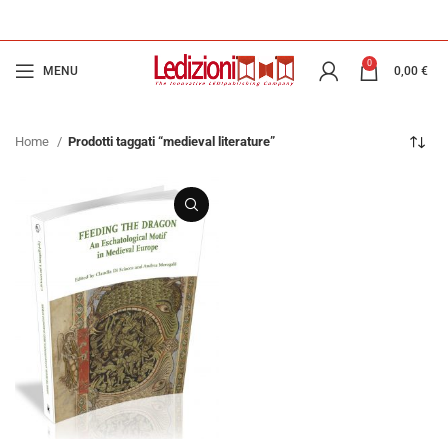
0
MENU
0,00
€
Home
Prodotti taggati “medieval literature”