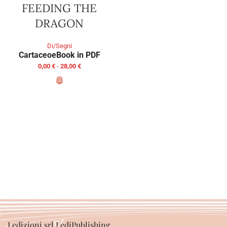
FEEDING THE
DRAGON
Di/Segni
Cartaceo
eBook in PDF
0,00
€
-
28,00
€
SCEGLI
Ledizioni srl LediPublishing