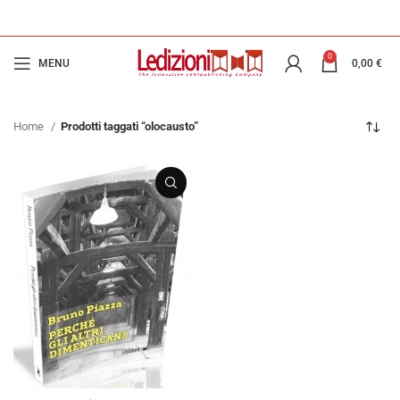
0
MENU
0,00
€
Home
Prodotti taggati “olocausto”