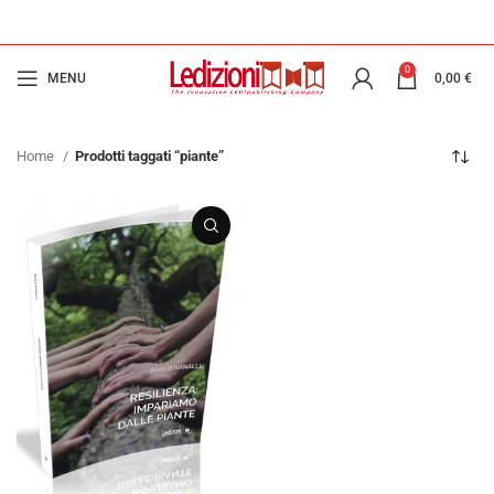
0
MENU
0,00
€
Home
Prodotti taggati “piante”