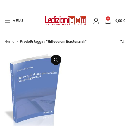
0
MENU
0,00
€
Home
Prodotti taggati “Riflessioni Esistenziali”