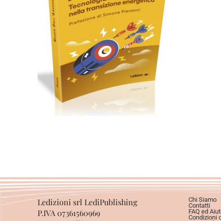
Cartaceo
eBook in ePub
6,99
€
14,90
€
Scegli
Chi Siamo
Ledizioni srl LediPublishing
Contatti
P.IVA 07361560969
FAQ ed Aiut
Condizioni 