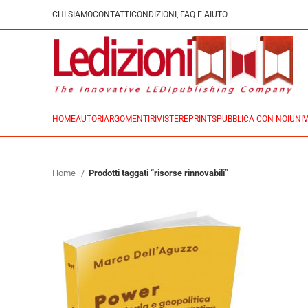
CHI SIAMO
CONTATTI
CONDIZIONI, FAQ E AIUTO
HOME
AUTORI
ARGOMENTI
RIVISTE
REPRINTS
PUBBLICA CON NOI
UNIV
Home
Prodotti taggati “risorse rinnovabili”