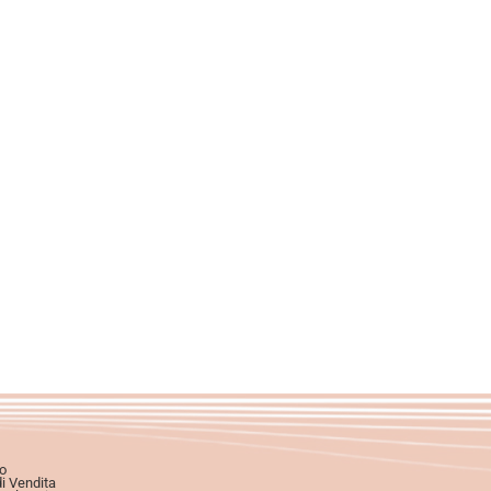
o
di Vendita