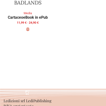
BADLANDS
Media
Cartaceo
eBook in ePub
11,99
€
-
24,90
€
SCEGLI
Ledizioni srl LediPublishing
P.IVA 07361560969