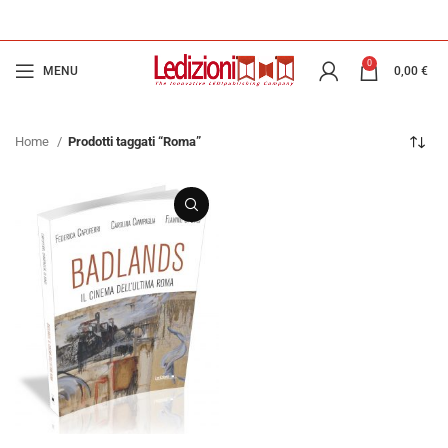
0
MENU
0,00
€
Home
Prodotti taggati “Roma”