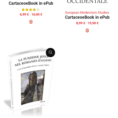
OCCIDENTALE
Cartaceo
eBook in ePub
European Modernism Studies
6,99
€
-
16,00
€
Cartaceo
eBook in ePub
8,99
€
-
19,90
€
SCEGLI
SCEGLI