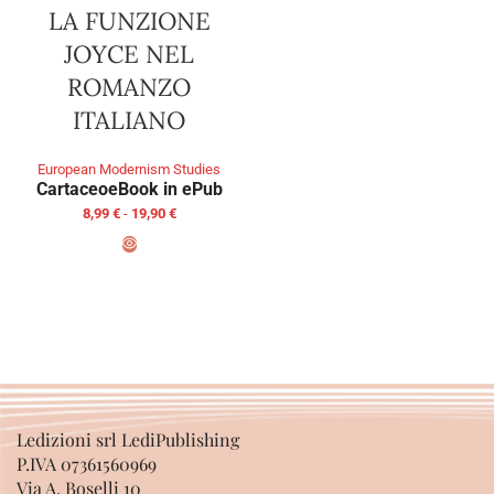
LA FUNZIONE
JOYCE NEL
ROMANZO
ITALIANO
European Modernism Studies
Cartaceo
eBook in ePub
8,99
€
-
19,90
€
SCEGLI
Ledizioni srl LediPublishing
P.IVA 07361560969
Via A. Boselli 10