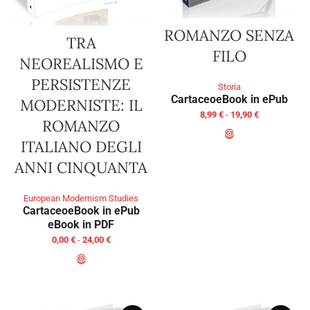
ROMANZO SENZA
TRA
FILO
NEOREALISMO E
PERSISTENZE
Storia
Cartaceo
eBook in ePub
MODERNISTE: IL
8,99
€
-
19,90
€
ROMANZO
ITALIANO DEGLI
SCEGLI
ANNI CINQUANTA
European Modernism Studies
Cartaceo
eBook in ePub
eBook in PDF
0,00
€
-
24,00
€
SCEGLI