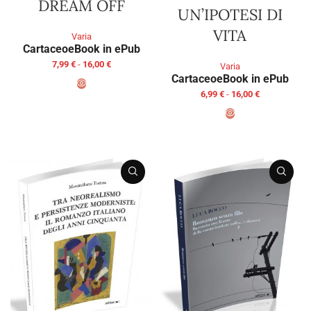
DREAM OFF
UN’IPOTESI DI
VITA
Varia
Cartaceo
eBook in ePub
7,99
€
-
16,00
€
Varia
Cartaceo
eBook in ePub
6,99
€
-
16,00
€
SCEGLI
SCEGLI