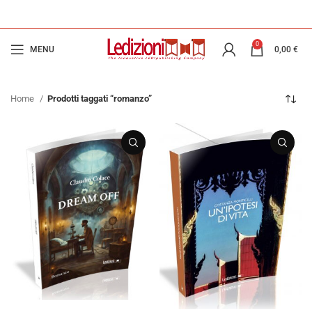
0
MENU
0,00
€
Home
Prodotti taggati “romanzo”