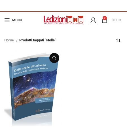
0
MENU
0,00
€
Home
Prodotti taggati “stelle”