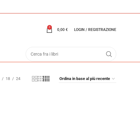
0
0,00
€
LOGIN / REGISTRAZIONE
18
24