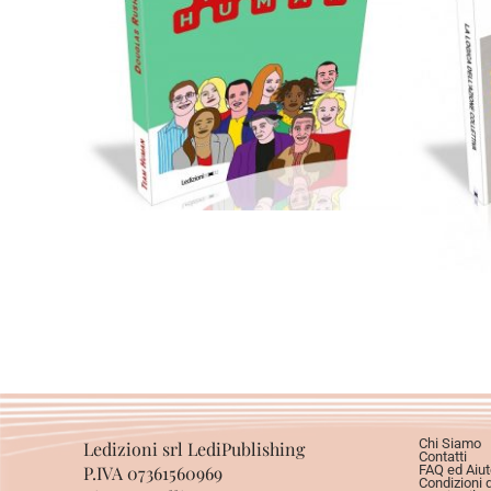
Cartaceo
eBook in ePub
4,99
€
14,90
€
Scegli
Chi Siamo
Ledizioni srl LediPublishing
Contatti
P.IVA 07361560969
FAQ ed Aiut
Condizioni 