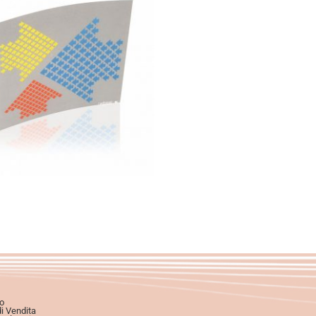
14,00
€
Aggiungi al carrello
o
di Vendita