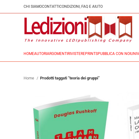
CHI SIAMO
CONTATTI
CONDIZIONI, FAQ E AIUTO
HOME
AUTORI
ARGOMENTI
RIVISTE
REPRINTS
PUBBLICA CON NOI
UNIV
Home
Prodotti taggati “teoria dei gruppi”