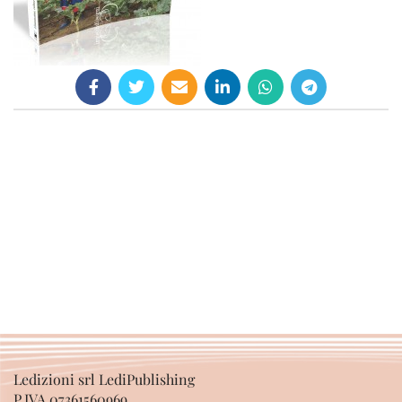
Ledizioni srl LediPublishing
P.IVA 07361560969