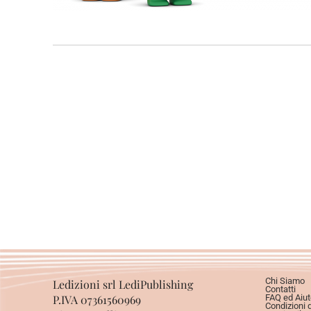
Chi Siamo
Ledizioni srl LediPublishing
Contatti
P.IVA 07361560969
FAQ ed Aiut
Condizioni 