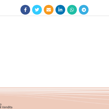
o
di Vendita