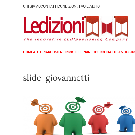
CHI SIAMO
CONTATTI
CONDIZIONI, FAQ E AIUTO
HOME
AUTORI
ARGOMENTI
RIVISTE
REPRINTS
PUBBLICA CON NOI
UNIV
slide-giovannetti