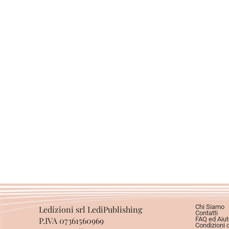
Chi Siamo
Ledizioni srl LediPublishing
Contatti
P.IVA 07361560969
FAQ ed Aiut
Condizioni 