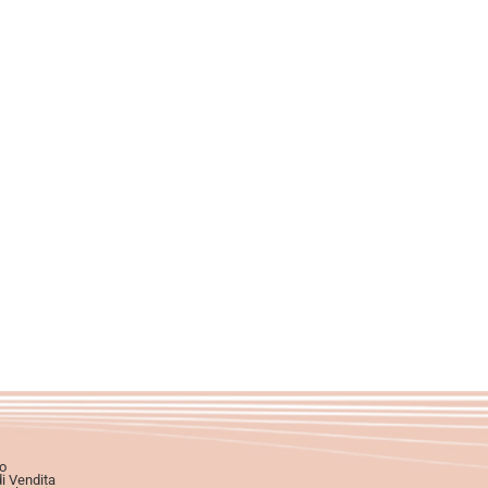
o
di Vendita