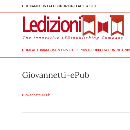
CHI SIAMO
CONTATTI
CONDIZIONI, FAQ E AIUTO
HOME
AUTORI
ARGOMENTI
RIVISTE
REPRINTS
PUBBLICA CON NOI
UNIV
Giovannetti-ePub
Giovannetti-ePub