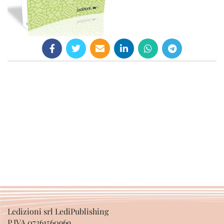
Ledizioni srl LediPublishing
P.IVA 07361560969