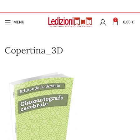
0
MENU
0,00
€
Copertina_3D