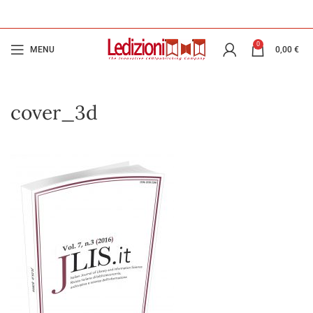
0
MENU
0,00
€
cover_3d