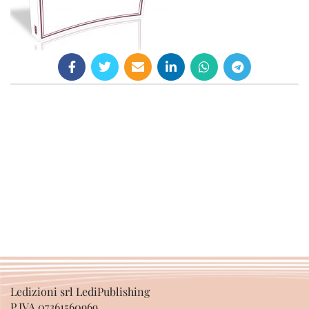
Ledizioni srl LediPublishing
P.IVA 07361560969