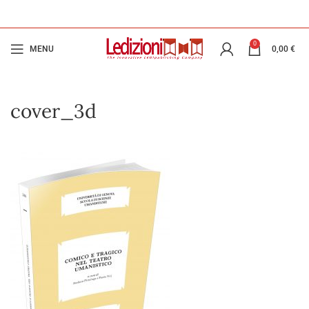
0
MENU
0,00
€
cover_3d