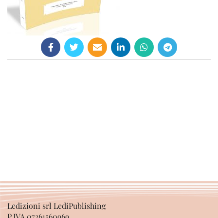
Ledizioni srl LediPublishing
P.IVA 07361560969