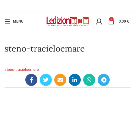
0
MENU
0,00
€
steno-tracieloemare
steno-tracieloemare