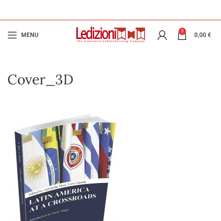
0
MENU
0,00
€
Cover_3D