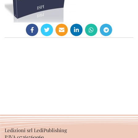
Ledizioni srl LediPublishing
P.IVA 07361560969