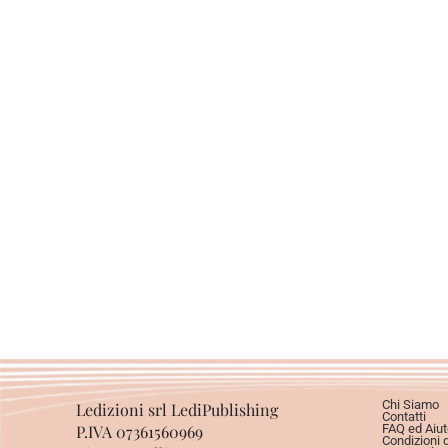
Chi Siamo
Ledizioni srl LediPublishing
Contatti
P.IVA 07361560969
FAQ ed Aiut
Condizioni 