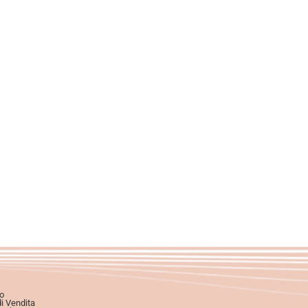
o
di Vendita