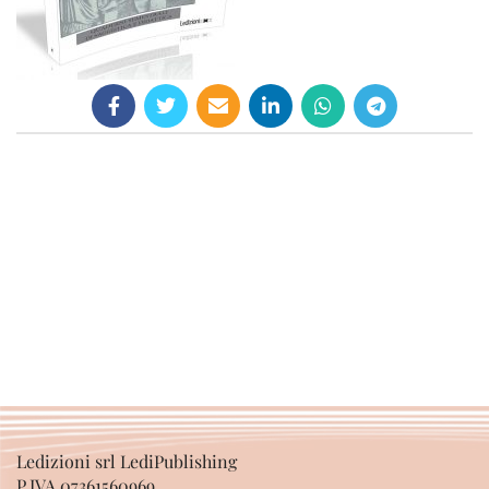
Ledizioni srl LediPublishing
P.IVA 07361560969