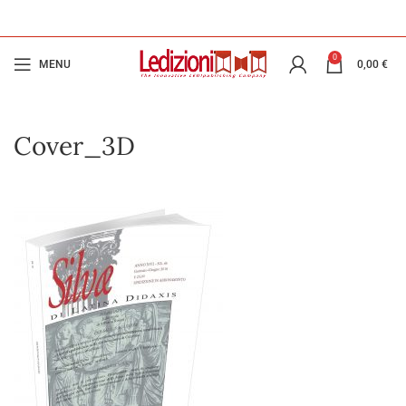
0
MENU
0,00
€
Cover_3D