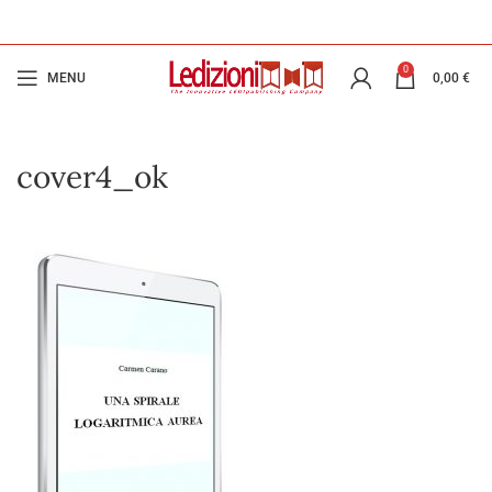
0
MENU
0,00
€
cover4_ok