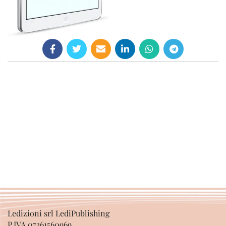
Ledizioni srl LediPublishing
P.IVA 07361560969