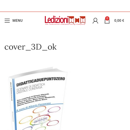
0
MENU
0,00
€
cover_3D_ok