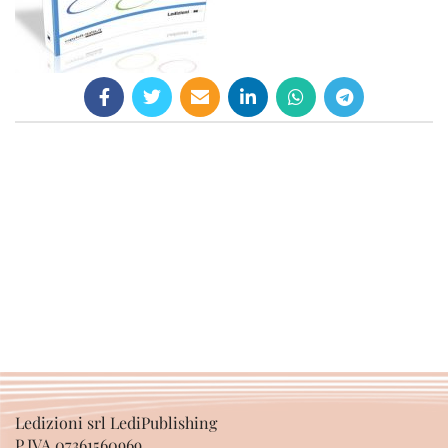
Ledizioni srl LediPublishing
P.IVA 07361560969