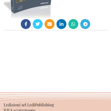
Ledizioni srl LediPublishing
P.IVA 07361560969