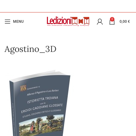
0
MENU
0,00
€
Agostino_3D