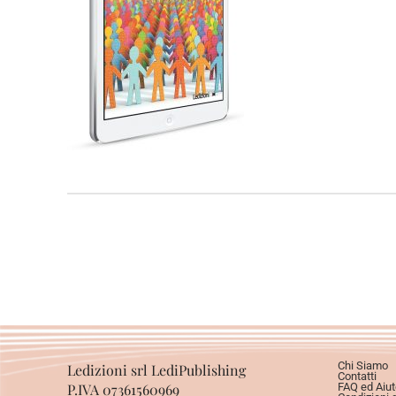
Chi Siamo
Ledizioni srl LediPublishing
Contatti
P.IVA 07361560969
FAQ ed Aiut