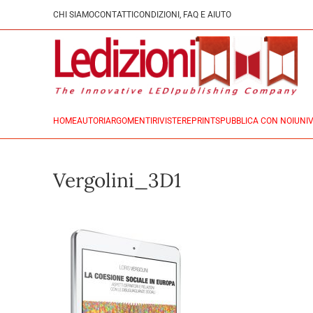
CHI SIAMO
CONTATTI
CONDIZIONI, FAQ E AIUTO
HOME
AUTORI
ARGOMENTI
RIVISTE
REPRINTS
PUBBLICA CON NOI
UNIV
Vergolini_3D1