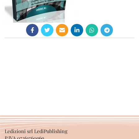
Ledizioni srl LediPublishing
P.IVA 07361560969