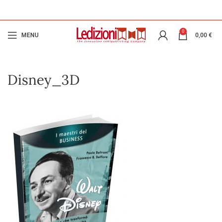
0
MENU
0,00
€
Disney_3D