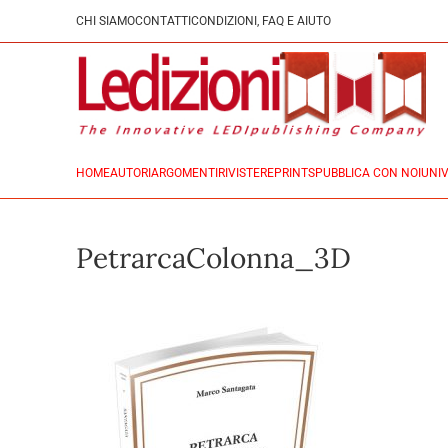
CHI SIAMO
CONTATTI
CONDIZIONI, FAQ E AIUTO
HOME
AUTORI
ARGOMENTI
RIVISTE
REPRINTS
PUBBLICA CON NOI
UNIV
PetrarcaColonna_3D