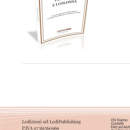
Chi Siamo
Ledizioni srl LediPublishing
Contatti
P.IVA 07361560969
FAQ ed Aiut