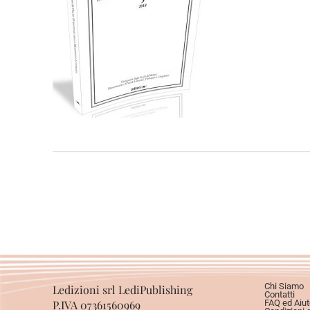
Chi Siamo
Ledizioni srl LediPublishing
Contatti
P.IVA 07361560969
FAQ ed Aiut