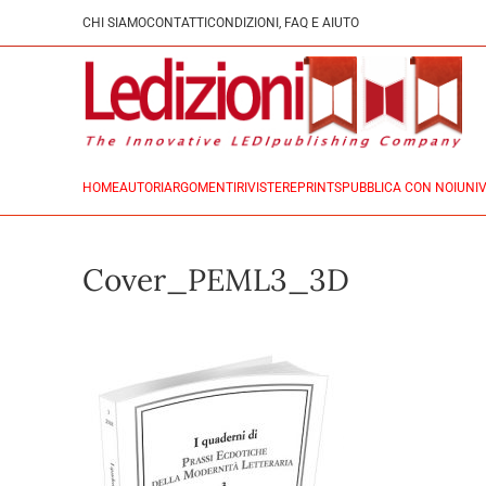
CHI SIAMO
CONTATTI
CONDIZIONI, FAQ E AIUTO
HOME
AUTORI
ARGOMENTI
RIVISTE
REPRINTS
PUBBLICA CON NOI
UNIV
Cover_PEML3_3D