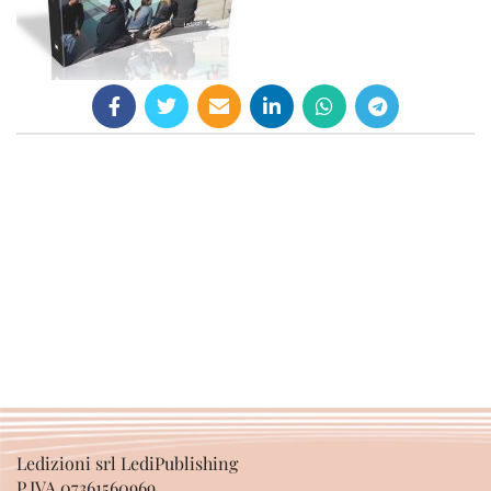
Ledizioni srl LediPublishing
P.IVA 07361560969