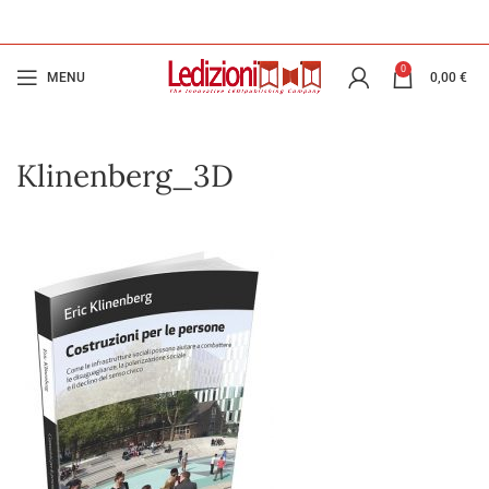
0
MENU
0,00
€
Klinenberg_3D