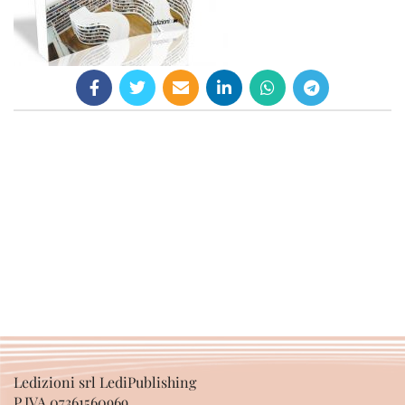
Ledizioni srl LediPublishing
P.IVA 07361560969