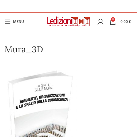
0
MENU
0,00
€
Mura_3D