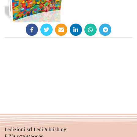
Ledizioni srl LediPublishing
P.IVA 07361560969