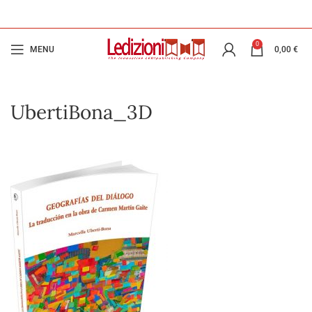
0
MENU
0,00
€
UbertiBona_3D