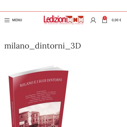
0
MENU
0,00
€
milano_dintorni_3D