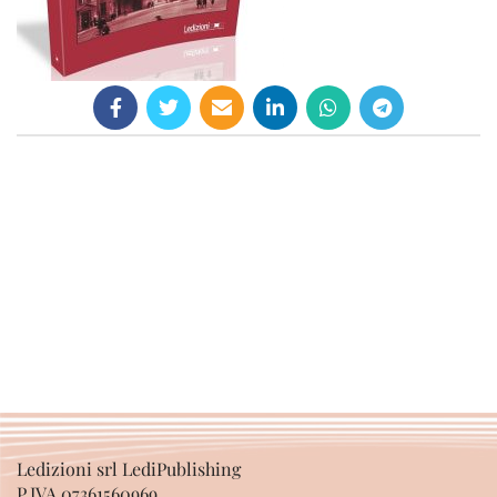
Ledizioni srl LediPublishing
P.IVA 07361560969